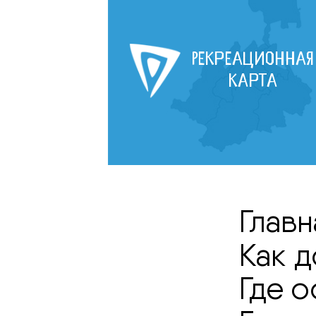
Рекреационная
карта
Главн
Как 
Где о